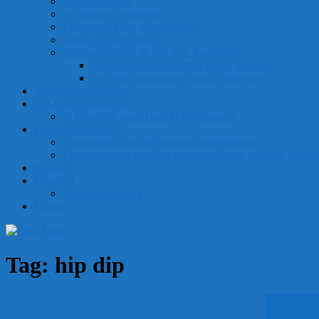
De korte vrouw
Je verticale proporties
Een smalle taille of brede taille
Lange of korte benen
Accessoires zijn de lijm in je garderobe
Accessoires en de schaal van je lichaam
De beste accessoires voor je bodytype
Stijlpersoonlijkheden
DHZ kleurenanalyse
Je kleurtype ontdekken in vier stappen
Garderobeplanning
Combi-meer met dit handige garderobeplan
Een capsulegarderobe is een uitgekiende collectie kledi
Reviews
Over mij
Privacyverklaring
Contact
Tag:
hip dip