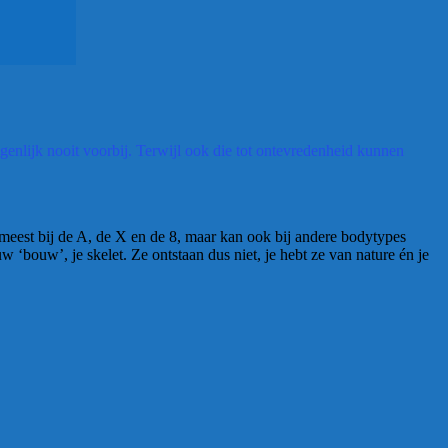
enlijk nooit voorbij. Terwijl ook die tot ontevredenheid kunnen
 meest bij de A, de X en de 8, maar kan ook bij andere bodytypes
bouw’, je skelet. Ze ontstaan dus niet, je hebt ze van nature én je