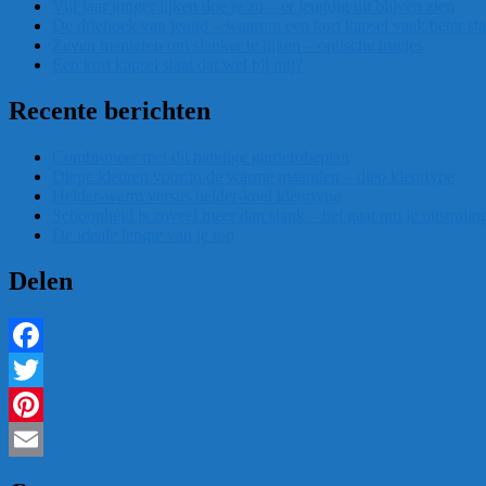
Vijf jaar jonger lijken doe je zo – er jeugdig uit blijven zien
De driehoek van jeugd – waarom een kort kapsel vaak beter sta
Zeven manieren om slanker te lijken – optische trucjes
Een kort kapsel staat dat wel bij mij?
Recente berichten
Combi-meer met dit handige garderobeplan
Diepe kleuren voor in de warme maanden – diep kleurtype
Helder-warm versus helder-koel kleurtype
Schoonheid is zoveel meer dan slank – het gaat om je uitstralin
De ideale lengte van je top
Delen
Facebook
Twitter
Pinterest
Email