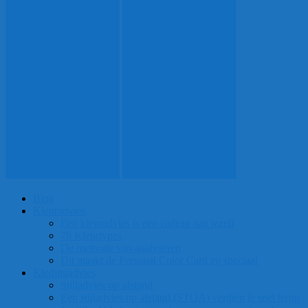
Blog
Kleuradvies
Een kleuradvies is een cadeau aan jezelf
78 Kleurtypes
De methode van analyseren
Dit maakt de Personal Color Card zo speciaal
Kledingadvies
Stijladvies op afstand
Een stijladvies op afstand (STOA) verdien je snel terug