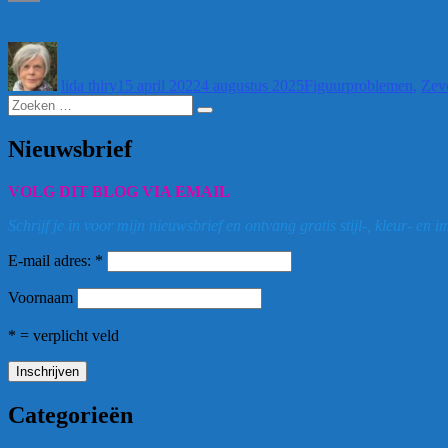
Email
Auteur
Geplaatst
Categorieën
op
lida thiry
15 april 2022
4 augustus 2025
Figuurproblemen
,
Zev
Zoeken
Zoeken
naar:
Nieuwsbrief
VOLG DIT BLOG VIA EMAIL
Schrijf je in voor mijn nieuwsbrief en ontvang gratis stijl-, kleur- en
E-mail adres: *
Voornaam
* = verplicht veld
Categorieën