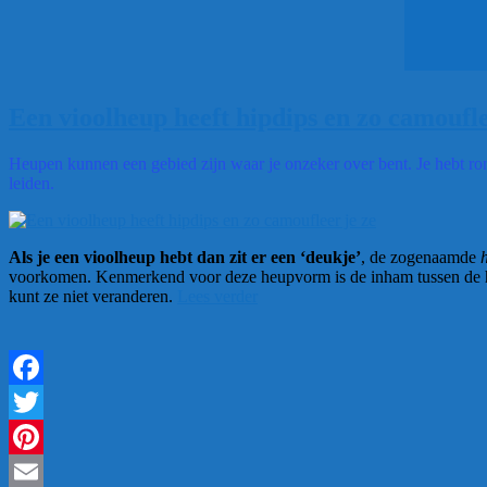
Een vioolheup heeft hipdips en zo camoufle
Heupen kunnen een gebied zijn waar je onzeker over bent. Je hebt ron
leiden.
Als je een vioolheup hebt dan zit er een ‘deukje’
, de zogenaamde
voorkomen. Kenmerkend voor deze heupvorm is de inham tussen de hoge 
“Een
kunt ze niet veranderen.
Lees verder
vioolheup
heeft
hipdips
en
zo
Facebook
camoufleer
je
Twitter
ze”
Pinterest