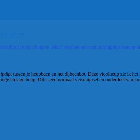
er je ze
de of juist rechte heupen. Maar vioolheupen met hun hipdips komen eig
hipdip,
tussen je heupbeen en het dijbeenbot
.
Deze vioolheup zie ik het
en lage heup. Dit is een normaal verschijnsel en onderdeel van jouw ‘