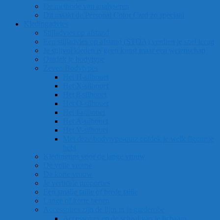
De methode van analyseren
Dit maakt de Personal Color Card zo speciaal
Kledingadvies
Stijladvies op afstand
Een stijladvies op afstand (STOA) verdien je snel terug
Je stijlvol kleden is geen kunst maar een wetenschap
Ontdek je bodytype
Zeven Bodytypes
Het H-silhouet
Het X-silhouet
Het 8-silhouet
Het O-silhouet
Het I-silhouet
Het A-silhouet
Het V-silhouet
Met deze bodytype-quiz ontdek je welk figuur je
hebt
Kledingtips voor de lange vrouw
De volle vrouw
De korte vrouw
Je verticale proporties
Een smalle taille of brede taille
Lange of korte benen
Accessoires zijn de lijm in je garderobe
Accessoires en de schaal van je lichaam