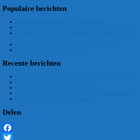
Populaire berichten
Drie stijlregels die iedere vrouw moet kennen
Vijf jaar jonger lijken doe je zo – er jeugdig uit blijven zien
De driehoek van jeugd – waarom een kort kapsel vaak beter
staat
Zeven manieren om slanker te lijken – optische trucjes
Een kort kapsel staat dat wel bij mij?
Recente berichten
Aan de schoenen kent men de vrouw – je persoonlijke stijl
Diep-koel versus diep-warm kleurtype
Combi-meer met dit handige garderobeplan
Diepe kleuren voor in de warme maanden – diep kleurtype
Helder-warm versus helder-koel kleurtype
Delen
Facebook