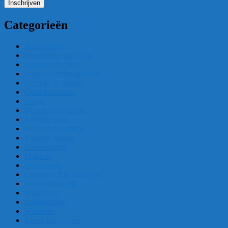
Categorieën
Accessoires
Boodschap van Lida
Figuurproblemen
Garderobemanagement
Gezicht en Beauty
Gezichtsvormen
Imago
Kennis van stoffen
Kledingcodes
Kleuradvies online
Kleuren dragen
Lezersvragen
Make-up
Modetrends
Ontdek zelf je kleurtype
Persoonlijke stijl
Stijladvies
Stijlmiddelen
Winkelen
Zeven bodytypes