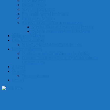
De volle vrouw
De korte vrouw
Je verticale proporties
Een smalle taille of brede taille
Lange of korte benen
Accessoires zijn de lijm in je garderobe
Accessoires en de schaal van je lichaam
De beste accessoires voor je bodytype
Stijlpersoonlijkheden
DHZ kleurenanalyse
Je kleurtype ontdekken in vier stappen
Garderobeplanning
Combi-meer met dit handige garderobeplan
Een capsulegarderobe is een uitgekiende collectie
kledingstukken
Reviews
Over mij
Privacyverklaring
Contact