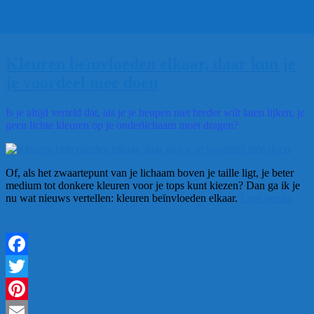
Kleuren beïnvloeden elkaar, daar kun je
je voordeel mee doen
Is je altijd verteld dat, als je je heupen niet breder wilt laten lijken, je
geen lichte kleuren op je onderlichaam moet dragen?
Of, als het zwaartepunt van je lichaam boven je taille ligt, je beter
medium tot donkere kleuren voor je tops kunt kiezen? Dan ga ik je
“Kle
nu wat nieuws vertellen: kleuren beïnvloeden elkaar.
Lees verder
beïn
elkaa
daar
kun
je
Facebook
je
voor
Twitter
mee
Pinterest
doen