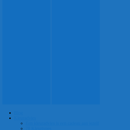
Blog
Kleuradvies
Een kleuradvies is een cadeau aan jezelf
78 Kleurtypes