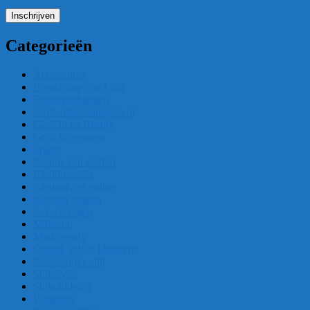
Categorieën
Accessoires
Boodschap van Lida
Figuurproblemen
Garderobemanagement
Gezicht en Beauty
Gezichtsvormen
Imago
Kennis van stoffen
Kledingcodes
Kleuradvies online
Kleuren dragen
Lezersvragen
Make-up
Modetrends
Ontdek zelf je kleurtype
Persoonlijke stijl
Stijladvies
Stijlmiddelen
Winkelen