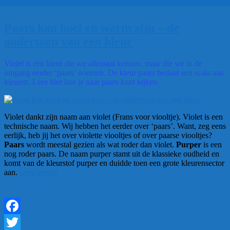
Paars kan koel en warm zijn – de
ondertoon van een kleur
Violet is een kleur die we allemaal kennen, maar die we in de
omgang eerder ‘paars’ noemen. De kleur paars beslaat een scala aan
kleuren. Lees hier hoe je naar paars kunt kijken.
Violet dankt zijn naam aan violet (Frans voor viooltje). Violet is een
technische naam. Wij hebben het eerder over ‘paars’. Want, zeg eens
eerlijk, heb jij het over violette viooltjes of over paarse viooltjes?
Paars
wordt meestal gezien als wat roder dan violet.
Purper
is een
nog roder paars. De naam purper stamt uit de klassieke oudheid en
komt van de kleurstof purper en duidde toen een grote kleurensector
“Paars
aan.
Lees verder
kan
koel
en
warm
zijn
Facebook
–