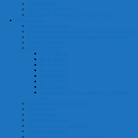
78 Kleurtypes
De methode van analyseren
Dit maakt de Personal Color Card zo speciaal
Kledingadvies
Stijladvies op afstand
Een stijladvies op afstand (STOA) verdien je snel terug
Je stijlvol kleden is geen kunst maar een wetenschap
Ontdek je bodytype
Zeven Bodytypes
Het H-silhouet
Het X-silhouet
Het 8-silhouet
Het O-silhouet
Het I-silhouet
Het A-silhouet
Het V-silhouet
Met deze bodytype-quiz ontdek je welk figuur je
hebt
Kledingtips voor de lange vrouw
De volle vrouw
De korte vrouw
Je verticale proporties
Een smalle taille of brede taille
Lange of korte benen
Accessoires zijn de lijm in je garderobe