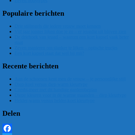
Zeven bodytypes
Populaire berichten
Drie stijlregels die iedere vrouw moet kennen
Vijf jaar jonger lijken doe je zo – er jeugdig uit blijven zien
De driehoek van jeugd – waarom een kort kapsel vaak beter
staat
Zeven manieren om slanker te lijken – optische trucjes
Een kort kapsel staat dat wel bij mij?
Recente berichten
Aan de schoenen kent men de vrouw – je persoonlijke stijl
Diep-koel versus diep-warm kleurtype
Combi-meer met dit handige garderobeplan
Diepe kleuren voor in de warme maanden – diep kleurtype
Helder-warm versus helder-koel kleurtype
Delen