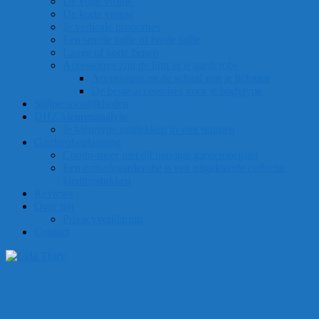
De volle vrouw
De korte vrouw
Je verticale proporties
Een smalle taille of brede taille
Lange of korte benen
Accessoires zijn de lijm in je garderobe
Accessoires en de schaal van je lichaam
De beste accessoires voor je bodytype
Stijlpersoonlijkheden
DHZ kleurenanalyse
Je kleurtype ontdekken in vier stappen
Garderobeplanning
Combi-meer met dit handige garderobeplan
Een capsulegarderobe is een uitgekiende collectie
kledingstukken
Reviews
Over mij
Privacyverklaring
Contact